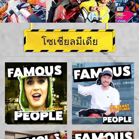
โซเชียลมีเดีย