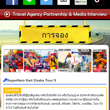
การจอง
SuperHero Kart Osaka Tour S
CAUTION
คุณต้องมีใบขับขี่ญี่ปุ่นที่ถูกต้อง หรือใบขับขี่สากล หรือใบอนุญาต SOFA สำหรับกองทัพ
สหรัฐฯ ประจำญี่ปุ่น หรือใบขับขี่ของประเทศคุณพร้อมการแปลภาษาญี่ปุ่นอย่างเป็น
ทางการหากคุณมาจากสวิตเซอร์แลนด์, เยอรมนี, ฝรั่งเศส, ไต้หวัน, เบลเยียม, โมนาโก
จำไว้! ไม่มีใบขับขี่ ขับไม่ได้!!