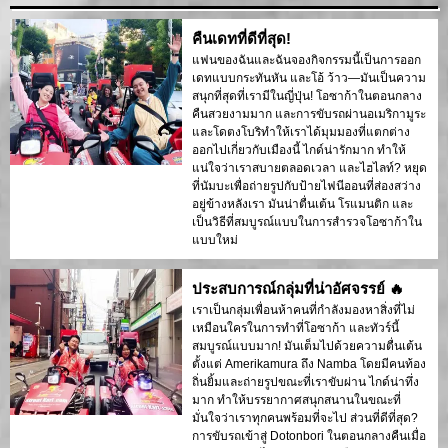
คืนเดทที่ดีที่สุด!
แฟนของฉันและฉันจองกิจกรรมนี้เป็นการออก
เดทแบบกระทันหัน และโอ้ ว้าว—มันเป็นความ
สนุกที่สุดที่เรามีในญี่ปุ่น! โอซาก้าในตอนกลาง
คืนสวยงามมาก และการขับรถผ่านอเมริกามูระ
และโดตงโบริทำให้เราได้มุมมองที่แตกต่าง
ออกไปเกี่ยวกับเมืองนี้ ไกด์น่ารักมาก ทำให้
แน่ใจว่าเราสบายตลอดเวลา และไฮไลท์? หยุด
ที่นัมบะเพื่อถ่ายรูปกับป้ายไฟนีออนที่ส่องสว่าง
อยู่ข้างหลังเรา มันน่าตื่นเต้น โรแมนติก และ
เป็นวิธีที่สมบูรณ์แบบในการสำรวจโอซาก้าใน
แบบใหม่
ประสบการณ์กลุ่มที่น่าอัศจรรย์ 🔥
เราเป็นกลุ่มเพื่อนห้าคนที่กำลังมองหาสิ่งที่ไม่
เหมือนใครในการทำที่โอซาก้า และทัวร์นี้
สมบูรณ์แบบมาก! มันเต็มไปด้วยความตื่นเต้น
ตั้งแต่ Amerikamura ถึง Namba โดยมีคนท้อง
ถิ่นยิ้มและถ่ายรูปขณะที่เราขับผ่าน ไกด์น่าทึ่ง
มาก ทำให้บรรยากาศสนุกสนานในขณะที่
มั่นใจว่าเราทุกคนพร้อมที่จะไป ส่วนที่ดีที่สุด?
การขับรถเข้าสู่ Dotonbori ในตอนกลางคืนเมื่อ