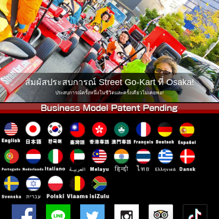
บริษัท
การจอง
เปลี่ยนสาขา
Tokyo Shinagawa
Tokyo Akihabara#1
Tokyo Akihabara#2
Tokyo Shibuya
Tokyo Shibuya Annex
Tokyo Bay
สัมผัสประสบการณ์ Street Go-Kart ที่ Osaka!
Tokyo Asakusa
Osaka
ประสบการณ์ครั้งหนึ่งในชีวิตและครั้งเดียวไม่เคยพอ!
Okinawa