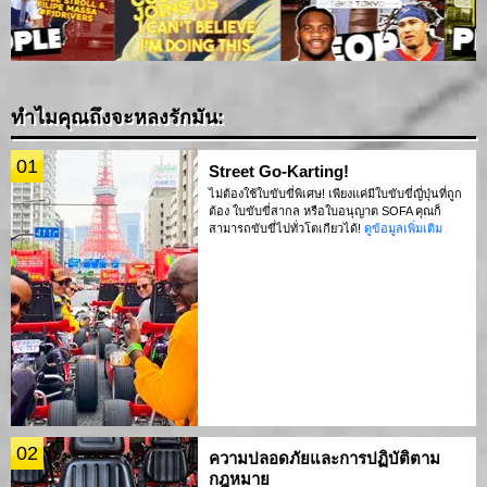
ทำไมคุณถึงจะหลงรักมัน:
01
Street Go-Karting!
ไม่ต้องใช้ใบขับขี่พิเศษ! เพียงแค่มีใบขับขี่ญี่ปุ่นที่ถูก
ต้อง ใบขับขี่สากล หรือใบอนุญาต SOFA คุณก็
สามารถขับขี่ไปทั่วโตเกียวได้!
ดูข้อมูลเพิ่มเติม
02
ความปลอดภัยและการปฏิบัติตาม
กฎหมาย