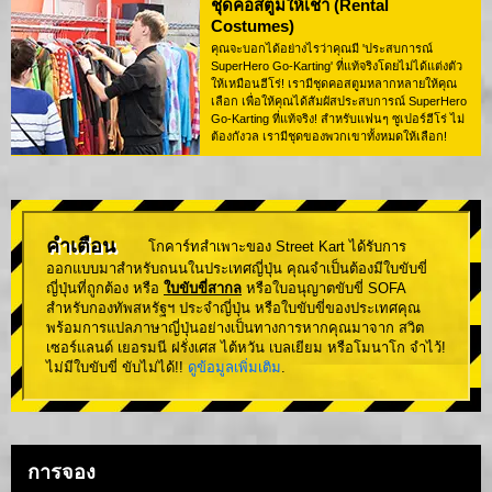
ชุดคอสตูมให้เช่า (Rental
Costumes)
คุณจะบอกได้อย่างไรว่าคุณมี 'ประสบการณ์
SuperHero Go-Karting' ที่แท้จริงโดยไม่ได้แต่งตัว
ให้เหมือนฮีโร่! เรามีชุดคอสตูมหลากหลายให้คุณ
เลือก เพื่อให้คุณได้สัมผัสประสบการณ์ SuperHero
Go-Karting ที่แท้จริง! สำหรับแฟนๆ ซูเปอร์ฮีโร่ ไม่
ต้องกังวล เรามีชุดของพวกเขาทั้งหมดให้เลือก!
คำเตือน
โกคาร์ทสำเพาะของ Street Kart ได้รับการ
ออกแบบมาสำหรับถนนในประเทศญี่ปุ่น คุณจำเป็นต้องมีใบขับขี่
ญี่ปุ่นที่ถูกต้อง หรือ
ใบขับขี่สากล
หรือใบอนุญาตขับขี่ SOFA
สำหรับกองทัพสหรัฐฯ ประจำญี่ปุ่น หรือใบขับขี่ของประเทศคุณ
พร้อมการแปลภาษาญี่ปุ่นอย่างเป็นทางการหากคุณมาจาก สวิต
เซอร์แลนด์ เยอรมนี ฝรั่งเศส ไต้หวัน เบลเยียม หรือโมนาโก จำไว้!
ไม่มีใบขับขี่ ขับไม่ได้!!
ดูข้อมูลเพิ่มเติม
.
การจอง