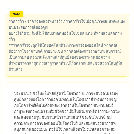
ราคารีวิว / ราคาจองล่วงหน้ารีวิว / ราคารีวิวใช้เมื่อคุณวางแผนที่จะแบ่ง
ปันประสบการณ์ของคุณ
อย่างไรก็ตาม สิ่งนี้ไม่ใช้กับแพลตฟอร์มโซเชียลมีเดีย ที่ห้ามส่วนลดตาม
รีวิว
**ราคารีวิวจะถูกใช้โดยอัตโนมัติระหว่างการจองออนไลน์ หากคุณ
ต้องการใช้ราคาปกติ ตัวอย่างเช่น หากคุณต้องการรักษาประสบการณ์
เป็นความลับ กรุณาแจ้งเจ้าหน้าที่ศูนย์จองของเราผ่านข้อความ
สำหรับราคาล่าสุด กรุณาดูราคาที่ระบุไว้ถัดจากแต่ละช่วงเวลาในปฏิทิน
ด้านล่าง
ประมาณ 1 ชั่วโมง ในหลักสูตรนี้ โอซาก้า-S, เราจะขับรถไปรอบๆ
ศูนย์กลางของโอซาก้าออกไปที่ถนนในโอซาก้าสำหรับการผจญ
ภัยโกคาร์ทที่เต็มไปด้วยพลัง! จากร้านในโอซาก้า ขับผ่านอเมริ
กามูระ เขตวัฒนธรรมที่มีชีวิตชีวาเต็มไปด้วยภาพจิตรกรรมฝาผนัง
และแฟชั่นวัยรุ่น ขับผ่านหน้าร้านที่มีสไตล์ของชินไซบาชิ ชม
ความตระการตาของนีออนในโดตงโบริ และสัมผัสบรรยากาศที่
สนุกสนานของนัมบะ ทัวร์นี้ใช้เวลาหนึ่งชั่วโมงนำเสนอการผสม