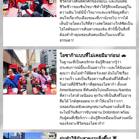
ชีวิตกลางคืนที่คึกคักของนัมบะ และถนนที่มี
ชีวิตชีวาของชินไซบาชิทำให้รู้สึกเหมือนอยู่ใน
ความฝัน ไกด์มีน้ำใจมากและแชร์ข้อมูลที่น่า
สนใจเกี่ยวกับเมืองขณะที่เรานั่งรถไป การได้
เห็นป้ายโดตงโบริที่สว่างสดใสอย่างใกล้ชิดเป็น
ไฮไลท์ของการเดินทางของฉัน ทัวร์นี้เป็นสิ่งที่
ต้องทำถ้าคุณชอบค้นพบเมืองในแบบที่ไม่
ธรรมดา!
โอซาก้าแบบที่ไม่เคยมีมาก่อน! 🚗
ในฐานะที่เป็นคนรักรถ ฉันรู้สึกอยากรู้ว่า
ประสบการณ์นี้จะเป็นอย่างไร—และให้ฉันบอก
คุณว่า มันไม่ทำให้ผิดหวังเลย! มันไม่ใช่เรื่อง
ความเร็ว แต่เป็นเรื่องความตื่นเต้นที่ได้ดื่มด่ำ
ในย่านที่มีชีวิตชีวาที่สุดของโอซาก้า ตั้งแต่
Amerikamura ที่ทันสมัยไปจนถึงถนน Namba
ที่สว่างไสวด้วยนีออน ทุกวินาทีเป็นสิ่งที่ไม่อาจ
ลืมได้ ไกด์สุดยอดมาก ทำให้แน่ใจว่าเรา
ปลอดภัยแต่ยังคงสนุกสนานกันอย่างเต็มที่ ฉัน
จะไม่มีวันลืมการขับรถผ่าน Dotonbori พร้อม
กับผู้คนที่เชียร์เรา—มันรู้สึกเหมือนเป็นส่วนหนึ่ง
ของจังหวะชีวิตของโอซาก้า!
ฝนทำให้มันสวยงามยิ่งขึ้น! ☔