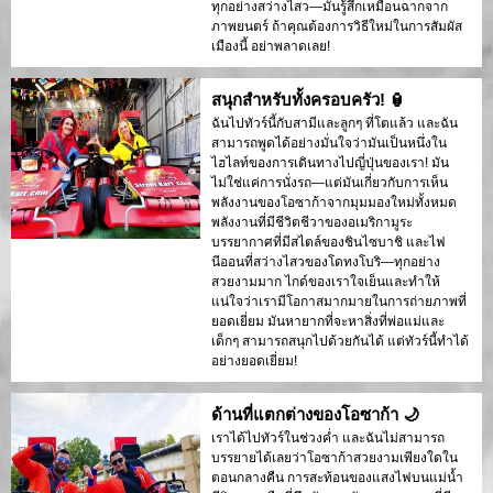
ทุกอย่างสว่างไสว—มันรู้สึกเหมือนฉากจาก
ภาพยนตร์ ถ้าคุณต้องการวิธีใหม่ในการสัมผัส
เมืองนี้ อย่าพลาดเลย!
สนุกสำหรับทั้งครอบครัว! 🏮
ฉันไปทัวร์นี้กับสามีและลูกๆ ที่โตแล้ว และฉัน
สามารถพูดได้อย่างมั่นใจว่ามันเป็นหนึ่งใน
ไฮไลท์ของการเดินทางไปญี่ปุ่นของเรา! มัน
ไม่ใช่แค่การนั่งรถ—แต่มันเกี่ยวกับการเห็น
พลังงานของโอซาก้าจากมุมมองใหม่ทั้งหมด
พลังงานที่มีชีวิตชีวาของอเมริกามูระ
บรรยากาศที่มีสไตล์ของชินไซบาชิ และไฟ
นีออนที่สว่างไสวของโดทงโบริ—ทุกอย่าง
สวยงามมาก ไกด์ของเราใจเย็นและทำให้
แน่ใจว่าเรามีโอกาสมากมายในการถ่ายภาพที่
ยอดเยี่ยม มันหายากที่จะหาสิ่งที่พ่อแม่และ
เด็กๆ สามารถสนุกไปด้วยกันได้ แต่ทัวร์นี้ทำได้
อย่างยอดเยี่ยม!
ด้านที่แตกต่างของโอซาก้า 🌙
เราได้ไปทัวร์ในช่วงค่ำ และฉันไม่สามารถ
บรรยายได้เลยว่าโอซาก้าสวยงามเพียงใดใน
ตอนกลางคืน การสะท้อนของแสงไฟบนแม่น้ำ