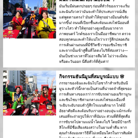
มันเริ่มมีฝนตกปรอยๆ ก่อนที่ทัวร์ของเราจะเริ่ม
และฉันกังวลว่ามันจะทำให้ประสบการณ์เสีย
แต่พูดตามตรง? มันทำให้ทุกอย่างมีมนต์ขลัง
มากขึ้น! ถนนที่เปียกชื้นสะท้อนแสงไฟนีออนที่
สว่างไสว ทำให้ทุกอย่างดูเหมือนฉากจาก
ภาพยนตร์ ไกด์ของเราเป็นมืออาชีพมาก ตรวจ
สอบทุกคนและทำให้แน่ใจว่าเรารู้สึกปลอดภัย
การเดินผ่านถนนที่มีชีวิตชีวาของชินไซบาชิ
และจากนั้นเข้าสู่พื้นที่โดตงโบริที่ส่องสว่าง—
มันเป็นช่วงเวลาที่ไม่อาจลืมได้ ไม่ว่าจะมีฝน
หรือตะวันออก นี่คือทัวร์ที่คุ้มค่า!
กิจกรรมฮันนีมูนที่สมบูรณ์แบบ 🌸
ภรรยาของฉันและฉันไปโอซาก้าสำหรับฮันนี
มูน และทัวร์นี้กลายเป็นส่วนที่น่าจดจำที่สุดของ
การเดินทางของเรา! การขับรถผ่านอเมริกามูระ
และชินไซบาชิท่ามกลางแสงไฟของเมืองที่
ระยิบระยับรอบตัวรู้สึกโรแมนติกมาก ไกด์มี
อัธยาศัยดีและต้อนรับเราอย่างอบอุ่น แม้กระทั่ง
เสนอที่จะถ่ายรูปให้เราที่นัมบะ ส่วนที่ดีที่สุดคือ
การขับรถไปตามแม่น้ำโดตงโบริ โดยมีป้ายกรี
ลิโกะที่มีชื่อเสียงส่องสว่างในยามค่ำคืน หาก
คุณกำลังมองหาวิธีที่ไม่เหมือนใครในการสัมผัส