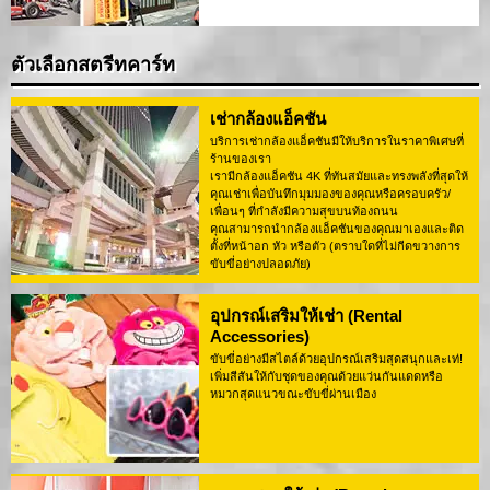
ตัวเลือกสตรีทคาร์ท
เช่ากล้องแอ็คชัน
บริการเช่ากล้องแอ็คชันมีให้บริการในราคาพิเศษที่
ร้านของเรา
เรามีกล้องแอ็คชัน 4K ที่ทันสมัยและทรงพลังที่สุดให้
คุณเช่าเพื่อบันทึกมุมมองของคุณหรือครอบครัว/
เพื่อนๆ ที่กำลังมีความสุขบนท้องถนน
คุณสามารถนำกล้องแอ็คชันของคุณมาเองและติด
ตั้งที่หน้าอก หัว หรือตัว (ตราบใดที่ไม่กีดขวางการ
ขับขี่อย่างปลอดภัย)
อุปกรณ์เสริมให้เช่า (Rental
Accessories)
ขับขี่อย่างมีสไตล์ด้วยอุปกรณ์เสริมสุดสนุกและเท่!
เพิ่มสีสันให้กับชุดของคุณด้วยแว่นกันแดดหรือ
หมวกสุดแนวขณะขับขี่ผ่านเมือง