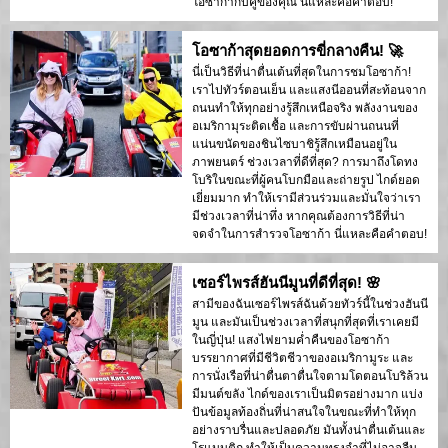
โอซาก้ากับคู่ของคุณ นี่แหละคือคำตอบ!
โอซาก้าสุดยอดการขี่กลางคืน! 🚀
นี่เป็นวิธีที่น่าตื่นเต้นที่สุดในการชมโอซาก้า!
เราไปทัวร์ตอนเย็น และแสงนีออนที่สะท้อนจาก
ถนนทำให้ทุกอย่างรู้สึกเหนือจริง พลังงานของ
อเมริกามุระติดเชื้อ และการขับผ่านถนนที่
แน่นขนัดของชินไซบาชิรู้สึกเหมือนอยู่ใน
ภาพยนตร์ ช่วงเวลาที่ดีที่สุด? การมาถึงโดทง
โบริในขณะที่ผู้คนโบกมือและถ่ายรูป ไกด์ยอด
เยี่ยมมาก ทำให้เรามีส่วนร่วมและมั่นใจว่าเรา
มีช่วงเวลาที่น่าทึ่ง หากคุณต้องการวิธีที่น่า
จดจำในการสำรวจโอซาก้า นี่แหละคือคำตอบ!
เซอร์ไพรส์ฮันนีมูนที่ดีที่สุด! 🌸
สามีของฉันเซอร์ไพรส์ฉันด้วยทัวร์นี้ในช่วงฮันนี
มูน และมันเป็นช่วงเวลาที่สนุกที่สุดที่เราเคยมี
ในญี่ปุ่น! แสงไฟยามค่ำคืนของโอซาก้า
บรรยากาศที่มีชีวิตชีวาของอเมริกามูระ และ
การนั่งเรือที่น่าตื่นตาตื่นใจตามโดตอนโบริล้วน
มีมนต์ขลัง ไกด์ของเราเป็นมิตรอย่างมาก แบ่ง
ปันข้อมูลท้องถิ่นที่น่าสนใจในขณะที่ทำให้ทุก
อย่างราบรื่นและปลอดภัย มันทั้งน่าตื่นเต้นและ