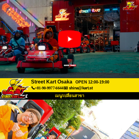
Street Kart Osaka
OPEN 12:00-19:00
📞+81-90-9977-6644
📧
shina@kart.st
เมนู/เปลี่ยนสาขา
หน้าแรก
เกี่ยวกับ
สเปค
ราคา
การเข้าถึง
เสียงจากผู้ใช้
คำถามที่พบบ่อย