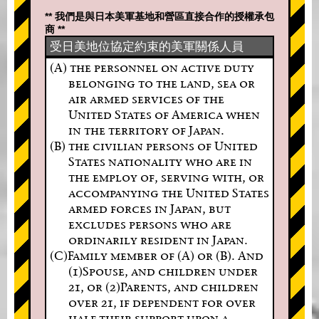
** 我們是與日本美軍基地和營區直接合作的授權承包
商 **
受日美地位協定約束的美軍關係人員
(A) the personnel on active duty
belonging to the land, sea or
air armed services of the
United States of America when
in the territory of Japan.
(B) the civilian persons of United
States nationality who are in
the employ of, serving with, or
accompanying the United States
armed forces in Japan, but
excludes persons who are
ordinarily resident in Japan.
(C)Family member of (A) or (B). And
(1)Spouse, and children under
21, or (2)Parents, and children
over 21, if dependent for over
half their support upon a