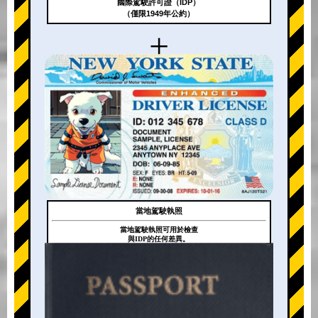
國際駕駛許可證（IDP）
（僅限1949年公約）
+
當地駕駛執照
當地駕駛執照可用於檢查
與IDP的任何差異。
+