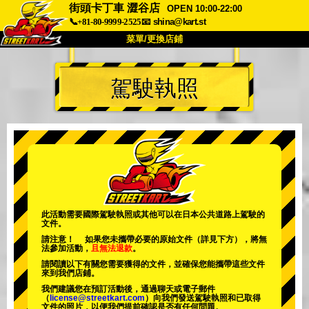
街頭卡丁車 澀谷店
OPEN 10:00-22:00
📞+81-80-9999-2525
📧
shina@kart.st
菜單/更換店鋪
首頁
駕駛執照
關於我們
規格
價格
交通資訊
顧客評價
常見問題
公司
預訂
更換店鋪
東京 品川 #1
東京 秋葉原 #1
東京 秋葉原 #2
東京 澀谷
此活動需要國際駕駛執照或其他可以在日本公共道路上駕駛的
文件。
東京 澀谷分店
東京灣
請注意！ 如果您未攜帶必要的原始文件（詳見下方），將無
法參加活動，
且無法退款
。
東京 淺草
大阪
請閱讀以下有關您需要獲得的文件，並確保您能攜帶這些文件
來到我們店鋪。
沖繩
我們建議您在預訂活動後，通過聊天或電子郵件
（
license@streetkart.com
）向我們發送駕駛執照和已取得
文件的照片，以便我們提前確認是否有任何問題。