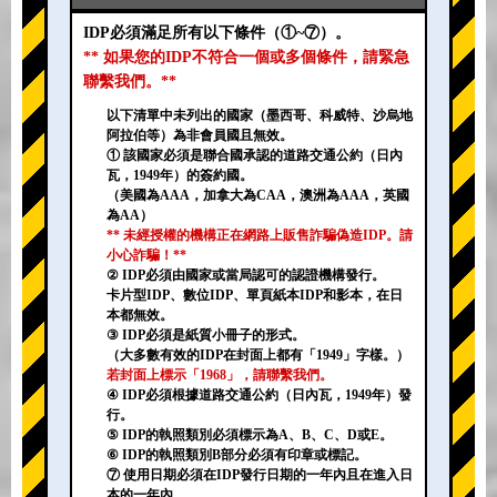
IDP必須滿足所有以下條件（①~⑦）。
** 如果您的IDP不符合一個或多個條件，請緊急
聯繫我們。**
以下清單中未列出的國家（墨西哥、科威特、沙烏地
阿拉伯等）為非會員國且無效。
① 該國家必須是聯合國承認的道路交通公約（日內
瓦，1949年）的簽約國。
（美國為AAA，加拿大為CAA，澳洲為AAA，英國
為AA）
** 未經授權的機構正在網路上販售詐騙偽造IDP。請
小心詐騙！**
② IDP必須由國家或當局認可的認證機構發行。
卡片型IDP、數位IDP、單頁紙本IDP和影本，在日
本都無效。
③ IDP必須是紙質小冊子的形式。
（大多數有效的IDP在封面上都有「1949」字樣。）
若封面上標示「1968」，請聯繫我們。
④ IDP必須根據道路交通公約（日內瓦，1949年）發
行。
⑤ IDP的執照類別必須標示為A、B、C、D或E。
⑥ IDP的執照類別B部分必須有印章或標記。
⑦ 使用日期必須在IDP發行日期的一年內且在進入日
本的一年內。