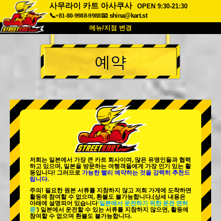
사무라이 카트 아사쿠사
OPEN 9:30-21:30
📞+81-80-9988-9988
📧
shina@kart.st
메뉴/지점 변경
최상단
예약
소개
사양
가격
접근성
고객 리뷰
자주 묻는 질문
회사 정보
예약
지점 변경
도쿄 시나가와 #1
도쿄 아키하바라#1
도쿄 아키하바라#2
도쿄 시부야
저희는 일본에서 가장 큰 카트 회사이며,
많은 유명인
들과 협력
도쿄 시부야 애넥스
도쿄 베이
하고 있으며, 일본을 방문하는 여행객들에게
가장 인기 있는 활
동
입니다! 그러므로
가능한 빨리 예약하는 것을 강력히 추천드
립니다.
도쿄 아사쿠사
오사카
주의! 필요한 원본 서류를 지참하지 않고 저희 가게에 도착하면
활동에 참여할 수 없으며, 환불도 불가능합니다.
(상세 내용은
오키나와
아래에 설명되어 있습니다
‘일본에서 운전하기 위한 운전 면허
증’
) 일본에서 운전할 수 있는 서류를 지참하지 않으면, 활동에
참여할 수 없으며 환불도 불가능합니다.