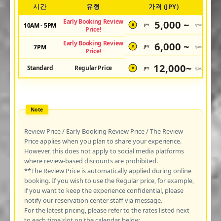
시간
유형
가격 (JPY)
Early Booking Review
5,000 ~
10AM - 5PM
JPY
/pax
¥
Price!
Early Booking Review
6,000 ~
7PM
JPY
/pax
¥
Price!
12,000~
Standard
Regular Price
JPY
/pax
¥
Review Price / Early Booking Review Price / The Review
Price applies when you plan to share your experience.
However, this does not apply to social media platforms
where review-based discounts are prohibited.
**The Review Price is automatically applied during online
booking. If you wish to use the Regular price, for example,
if you want to keep the experience confidential, please
notify our reservation center staff via message.
For the latest pricing, please refer to the rates listed next
to each time slot on the calendar below.