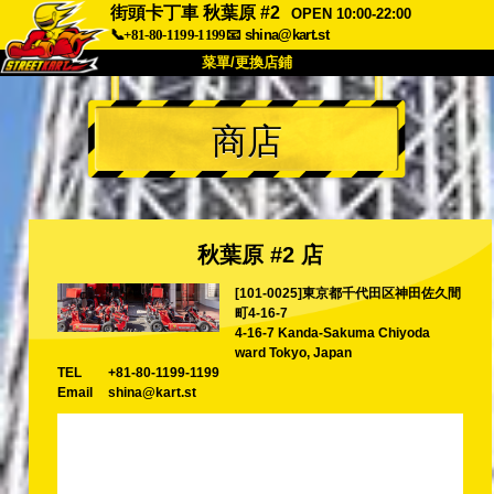
街頭卡丁車 秋葉原 #2
OPEN 10:00-22:00
📞+81-80-1199-1199
📧
shina@kart.st
菜單/更換店鋪
首頁
商店
關於我們
規格
價格
交通資訊
顧客評價
常見問題
公司
預訂
秋葉原 #2 店
更換店鋪
[101-0025]東京都千代田区神田佐久間
東京 品川 #1
東京 秋葉原 #1
町4-16-7
東京 秋葉原 #2
東京 澀谷
4-16-7 Kanda-Sakuma Chiyoda
ward Tokyo, Japan
東京 澀谷分店
東京灣
TEL
+81-80-1199-1199
Email
shina@kart.st
東京 淺草
大阪
沖繩