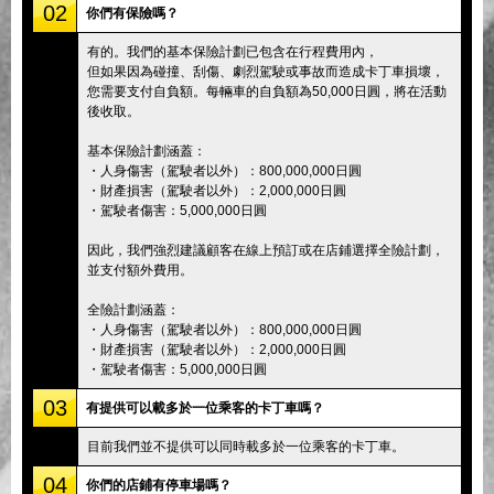
02
你們有保險嗎？
有的。我們的基本保險計劃已包含在行程費用內，
但如果因為碰撞、刮傷、劇烈駕駛或事故而造成卡丁車損壞，
您需要支付自負額。每輛車的自負額為50,000日圓，將在活動
後收取。
基本保險計劃涵蓋：
・人身傷害（駕駛者以外）：800,000,000日圓
・財產損害（駕駛者以外）：2,000,000日圓
・駕駛者傷害：5,000,000日圓
因此，我們強烈建議顧客在線上預訂或在店鋪選擇全險計劃，
並支付額外費用。
全險計劃涵蓋：
・人身傷害（駕駛者以外）：800,000,000日圓
・財產損害（駕駛者以外）：2,000,000日圓
・駕駛者傷害：5,000,000日圓
03
有提供可以載多於一位乘客的卡丁車嗎？
目前我們並不提供可以同時載多於一位乘客的卡丁車。
04
你們的店鋪有停車場嗎？