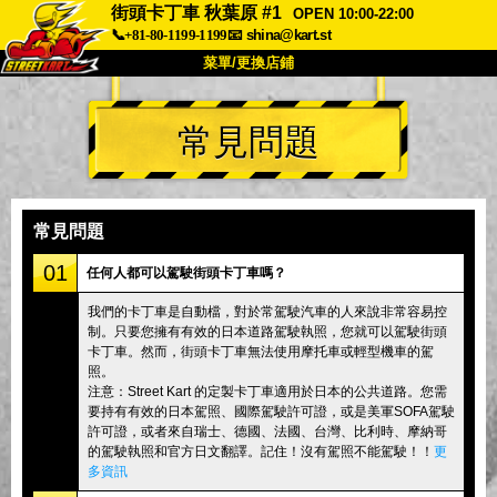
街頭卡丁車 秋葉原 #1
OPEN 10:00-22:00
📞+81-80-1199-1199
📧
shina@kart.st
菜單/更換店鋪
首頁
常見問題
關於我們
規格
價格
交通資訊
顧客評價
常見問題
公司
預訂
常見問題
更換店鋪
01
任何人都可以駕駛街頭卡丁車嗎？
東京 品川 #1
東京 秋葉原 #1
我們的卡丁車是自動檔，對於常駕駛汽車的人來說非常容易控
制。只要您擁有有效的日本道路駕駛執照，您就可以駕駛街頭
東京 秋葉原 #2
東京 澀谷
卡丁車。然而，街頭卡丁車無法使用摩托車或輕型機車的駕
東京 澀谷分店
東京灣
照。
注意：Street Kart 的定製卡丁車適用於日本的公共道路。您需
東京 淺草
大阪
要持有有效的日本駕照、國際駕駛許可證，或是美軍SOFA駕駛
許可證，或者來自瑞士、德國、法國、台灣、比利時、摩納哥
沖繩
的駕駛執照和官方日文翻譯。記住！沒有駕照不能駕駛！！
更
多資訊