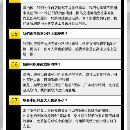
很抱歉，我們的任何店鋪都不提供停車場。我們也建議不要開
車或使用Uber來訪問我們的店鋪，因為交通可能會非常繁忙，
而且如果您遲到，您將無法參加活動。為了無壓力的行程，我
們建議您使用公共交通工具來達到目的地。
05
我們會在高速公路上駕駛嗎？
我們的行程不包括高速公路或快車道，但東京灣課程穿越彩虹
橋，提供了一個令人興奮的體驗，感覺就像是在高速公路上駕
駛一樣！
06
預約可以更改或取消嗎？
是的，您可以根據可用性更改您的預約。您可以更改預約，例
如駕駛人數、日期/時間或課程。
但是，如果您希望在活動日期前6天內（日本標準時間）進行更
改或取消，我們的取消政策將適用。
07
每個小組的最大人數是多少？
為了安全起見，每位導遊最多可以帶領6位駕駛者的團隊。
如果您的團隊有超過6位駕駛者，您只能在我們的東京灣店鋪同
時參加。您將被分成較小的組別，每組間隔幾分鐘出發以確保
安全。