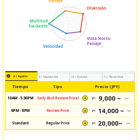
8 / Agosto
9 / Septiembre
10 / Octubre
11 / Noviembre
Tiempo
Tipo
Precio (JPY)
9,000 ~
10AM - 5:30PM
Early Bird Review Price!
JPY
/pax
¥
14,000 ~
6PM - 8PM
Review Price
JPY
/pax
¥
20,000~
Standard
Regular Price
JPY
/pax
¥