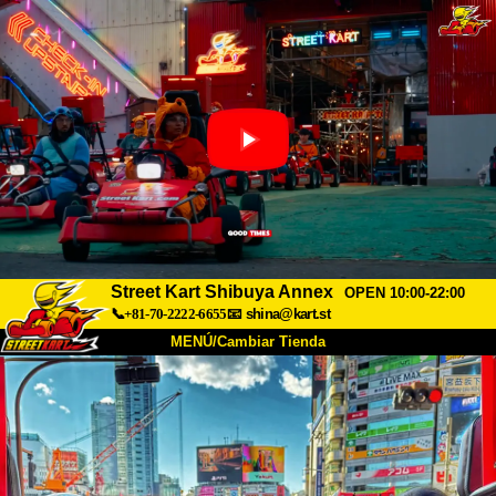
Street Kart Shibuya Annex
OPEN 10:00-22:00
📞+81-70-2222-6655
📧
shina@kart.st
MENÚ/Cambiar Tienda
INICIO
Acerca de
Especificaciones
Precios
Acceso
Testimonios
Preguntas Frecuentes