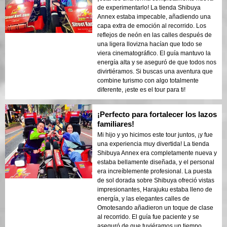
de experimentarlo! La tienda Shibuya
Annex estaba impecable, añadiendo una
capa extra de emoción al recorrido. Los
reflejos de neón en las calles después de
una ligera llovizna hacían que todo se
viera cinematográfico. El guía mantuvo la
energía alta y se aseguró de que todos nos
divirtiéramos. Si buscas una aventura que
combine turismo con algo totalmente
diferente, ¡este es el tour para ti!
¡Perfecto para fortalecer los lazos
familiares!
Mi hijo y yo hicimos este tour juntos, ¡y fue
una experiencia muy divertida! La tienda
Shibuya Annex era completamente nueva y
estaba bellamente diseñada, y el personal
era increíblemente profesional. La puesta
de sol dorada sobre Shibuya ofreció vistas
impresionantes, Harajuku estaba lleno de
energía, y las elegantes calles de
Omotesando añadieron un toque de clase
al recorrido. El guía fue paciente y se
aseguró de que tuviéramos un tiempo