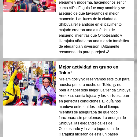
elegante y moderna, haciéndonos sentir
como VIPs. El guía fue muy amable y se
aseguró de que tuviéramos el mejor
momento. Las luces de la ciudad de
Shibuya reflejándose en el pavimento
mojado crearon una atmósfera de
ensueño, mientras que Omotesando y
Harajuku añadieron una mezcla fantástica
de elegancia y diversión. ¡Altamente
recomendado para parejas! 💕
Mejor actividad en grupo en
Tokio!
Mis amigos y yo reservamos este tour para
nuestra primera noche en Tokio, ¡y no
podría haber sido mejor! La tienda Shibuya
Annex se sentía lujosa, y los karts estaban
en perfectas condiciones. El guía nos
mantuvo entretenidos todo el tiempo
mientras se aseguraba de que todo
funcionara sin problemas. La energía de
Shibuya, las elegantes calles de
Omotesando y la vibra juguetona de
Harajuku hicieron de este un paseo