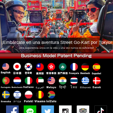
Empresa
Reservas
Cambiar Tienda
Tokyo Shinagawa
Tokyo Akihabara#1
Tokyo Akihabara#2
Tokyo Shibuya
Tokyo Shibuya Annex
Tokyo Bay
¡Embárcate en una aventura Street Go-Kart por Tokyo!
Tokyo Asakusa
Osaka
¡Una experiencia única en la vida y una vez nunca es suficiente!
Okinawa