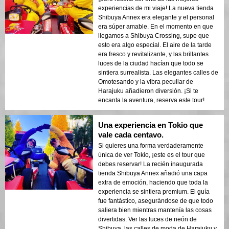
experiencias de mi viaje! La nueva tienda
Shibuya Annex era elegante y el personal
era súper amable. En el momento en que
llegamos a Shibuya Crossing, supe que
esto era algo especial. El aire de la tarde
era fresco y revitalizante, y las brillantes
luces de la ciudad hacían que todo se
sintiera surrealista. Las elegantes calles de
Omotesando y la vibra peculiar de
Harajuku añadieron diversión. ¡Si te
encanta la aventura, reserva este tour!
Una experiencia en Tokio que
vale cada centavo.
Si quieres una forma verdaderamente
única de ver Tokio, ¡este es el tour que
debes reservar! La recién inaugurada
tienda Shibuya Annex añadió una capa
extra de emoción, haciendo que toda la
experiencia se sintiera premium. El guía
fue fantástico, asegurándose de que todo
saliera bien mientras mantenía las cosas
divertidas. Ver las luces de neón de
Shibuya, las calles de moda de Harajuku y